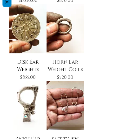
Precio
Precio
$1,050.00
$870.00
Disk Ear
Horn Ear
Weights
Weight Coils
Precio
Precio
$855.00
$520.00
Ankh Ear
Safety Pin