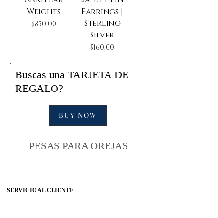
Weights
Earrings |
Sterling
Precio
$850.00
Silver
Precio
$160.00
Buscas una TARJETA DE
REGALO?
BUY NOW
PESAS PARA OREJAS
SERVICIO AL CLIENTE
Preguntas frecuentes
Tabla de tallas del