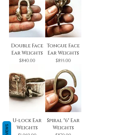
Double Face
Tongue Face
Ear Weights
Ear Weights
Precio
Precio
$840.00
$855.00
U-lock Ear
Spiral "6" Ear
REVIEWS
Weights
Weights