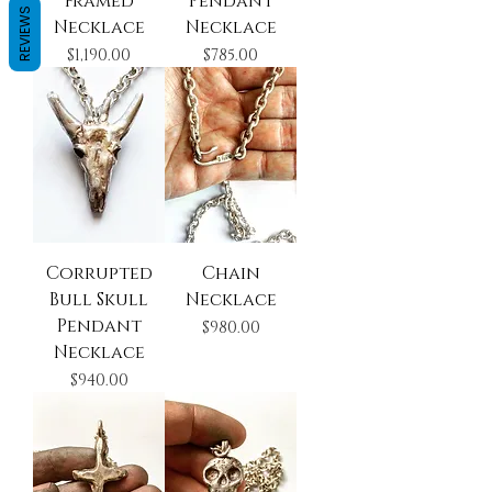
Framed
Pendant
REVIEWS
Necklace
Necklace
Precio
Precio
$1,190.00
$785.00
Corrupted
Chain
Bull Skull
Necklace
Pendant
Precio
$980.00
Necklace
Precio
$940.00