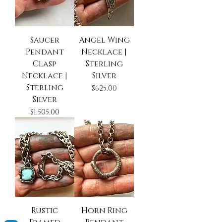
Saucer
Angel Wing
Pendant
Necklace |
Clasp
Sterling
Necklace |
Silver
Sterling
Precio
$625.00
Silver
Precio
$1,505.00
Rustic
Horn Ring