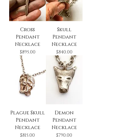
Cross
Skull
Pendant
Pendant
Necklace
Necklace
Precio
Precio
$895.00
$840.00
Plague Skull
Demon
Pendant
Pendant
Necklace
Necklace
Precio
Precio
$815.00
$790.00