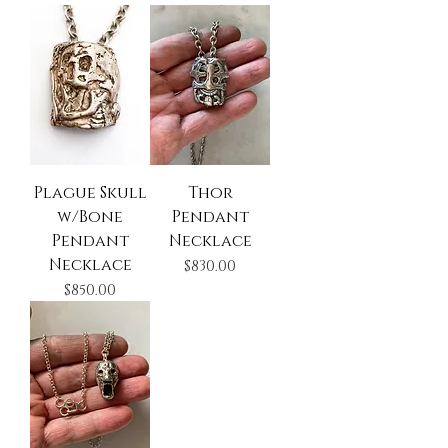
Plague Skull
Thor
w/Bone
Pendant
Pendant
Necklace
Necklace
Precio
$830.00
Precio
$850.00