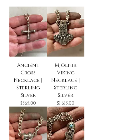
Ancient
Mjölnir
Cross
Viking
Necklace |
Necklace |
Sterling
Sterling
Silver
Silver
Precio
Precio
$565.00
$1,615.00