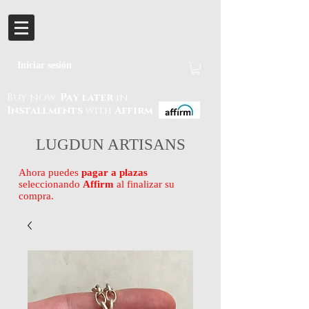
Iniciar sesión
Buy now.
Pay later
in
Installments
with
Affirm
LUGDUN ARTISANS
Ahora puedes
pagar a plazas
seleccionando
Affirm
al finalizar su
compra.