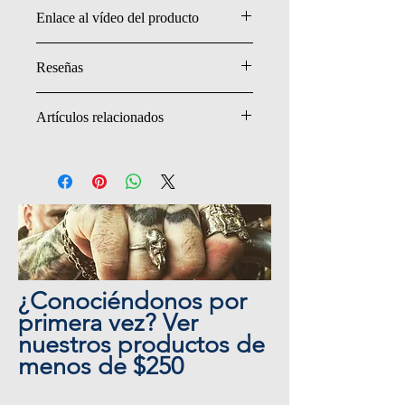
- Plata de ley (esterlina .925)
Enlace al vídeo del producto
- Cadena Rolo Ovalada de 3,7 mm
- Hecho a mano en EE. UU.
Reseñas
Haz clic para leer todas las reseñas.
Artículos relacionados
Pendants & Necklaces Collection
Cross Necklace
Cross Bracelet
Large Cross Ring
Cross Ring
¿Conociéndonos por
primera vez? Ver
nuestros productos de
menos de $250