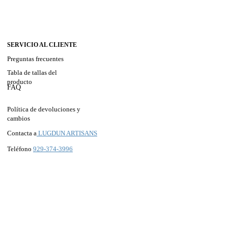
SERVICIO AL CLIENTE
Preguntas frecuentes
Tabla de tallas del
producto
FAQ
Política de devoluciones y
cambios
Contacta a
LUGDUN ARTISANS
Teléfono
929-374-3996
Poliza sobre tu privacidad
Solicite un pedido
personalizado
LO ÚLTIMO DE LUGDUN ARTISANS
Blog de LUGDUN ARTISANS