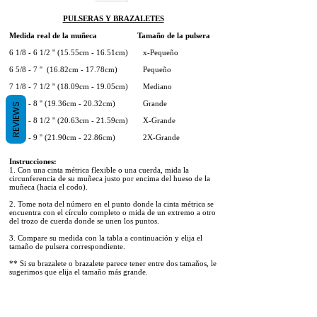
PULSERAS Y BRAZALETES
Medida real de la muñeca Tamaño de la pulsera
6 1/8 - 6 1/2 '' (15.55cm - 16.51cm) x-Pequeño
6 5/8 - 7 '' (16.82cm - 17.78cm) Pequeño
7 1/8 - 7 1/2 '' (18.09cm - 19.05cm) Mediano
7 5/8 - 8 '' (19.36cm - 20.32cm) Grande
REVIEWS
8 1/8 - 8 1/2 '' (20.63cm - 21.59cm) X-Grande
8 5/8 - 9 '' (21.90cm - 22.86cm) 2X-Grande
Instrucciones:
1. Con una cinta métrica flexible o una cuerda, mida la
circunferencia de su muñeca justo por encima del hueso de la
muñeca (hacia el codo).
2. Tome nota del número en el punto donde la cinta métrica se
encuentra con el círculo completo o mida de un extremo a otro
del trozo de cuerda donde se unen los puntos.
3. Compare su medida con la tabla a continuación y elija el
tamaño de pulsera correspondiente.
** Si su brazalete o brazalete parece tener entre dos tamaños, le
sugerimos que elija el tamaño más grande.