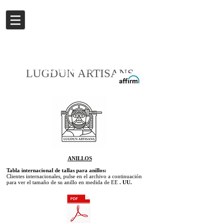
Iniciar sesión
Buy now.
Pay later
in
LUGDUN ARTISANS
Installments
with
Affirm
ANILLOS
Tabla internacional de tallas para anillos:
Clientes internacionales, pulse en el archivo a continuación
para ver el tamaño de su anillo en medida de
EE
. UU.