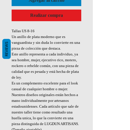
Agregar al carrito
Realizar compra
Tallas US 8-16
Un anillo de plata moderno que es
vanguardista y sin duda lo convierte en una
REVIEWS
pieza de colección que destaca.
Este anillo representa a cada individuo, ya
sea hombre, mujer, ejecutivo rico, motero,
rockero o rebelde común, con una pieza de
calidad que es pesada y está hecha de plata
de ley.
Es un complemento excelente para el look
casual de cualquier hombre o mujer.
Nuestros diseños originales están hechos a
mano individualmente por artesanos
estadounidenses. Cada artículo que sale de
nuestro taller tiene como resultado una
huella unica, lo que la convierte en una
pieza distinguida de LUGDUN ARTISANS.
(Tamaño ajustable)