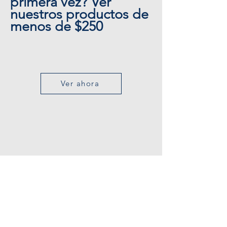
primera vez? Ver
estos días.
nuestros productos de
menos de $250
Ver ahora
SERVICIO AL CLIENTE