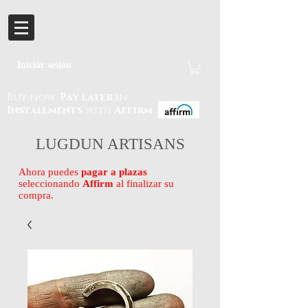
Iniciar sesión
Buy now.
Pay later
in
Installments
with
Affirm
LUGDUN ARTISANS
Ahora puedes
pagar a plazas
seleccionando
Affirm
al finalizar su
compra.