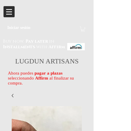
Iniciar sesión
Buy now.
Pay later
in
Installments
with
Affirm
LUGDUN ARTISANS
Ahora puedes
pagar a plazas
seleccionando
Affirm
al finalizar su
compra.