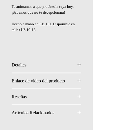
Te animamos a que pruebes la tuya hoy.
¡Sabemos que no te decepcionará!
Hecho a mano en EE. UU. Disponible en
tallas US 10-13
Detalles
- Plata de ley (esterlina) .925
Enlace de vídeo del producto
- Hecho a mano en EE.UU.
(Consulte nuestra table como referencia)
Reseñas
Haz clic para leer todas.
Artículos Relacionados
Bibliothecarious Feb 9,2025
Ring Collection
5 out of 5 stars
Fantastic design and quality materials. Ring