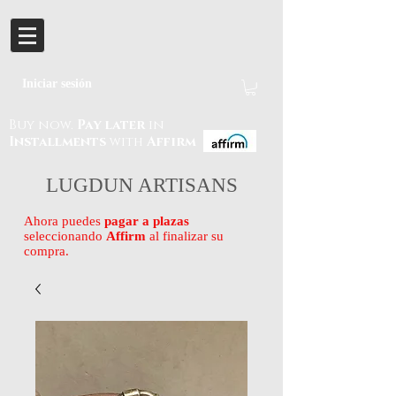
Iniciar sesión
Buy now.
Pay later
in
Installments
with
Affirm
LUGDUN ARTISANS
Ahora puedes
pagar a plazas
seleccionando
Affirm
al finalizar su
compra.