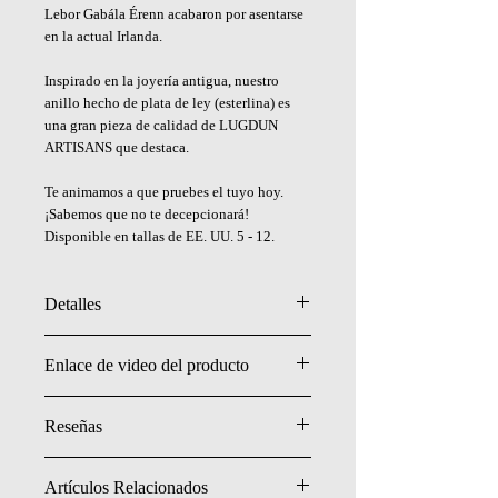
Lebor Gabála Érenn acabaron por asentarse
en la actual Irlanda.
Inspirado en la joyería antigua, nuestro
anillo hecho de plata de ley (esterlina) es
una gran pieza de calidad de LUGDUN
ARTISANS que destaca.
Te animamos a que pruebes el tuyo hoy.
¡Sabemos que no te decepcionará!
Disponible en tallas de EE. UU. 5 - 12.
Detalles
- Plata de ley (esterlina) .925
Enlace de video del producto
- Hecho a mano en EE. UU.
Ver tabla de tallas de anillos
Reseñas
Haz clic para leer todas.
Artículos Relacionados