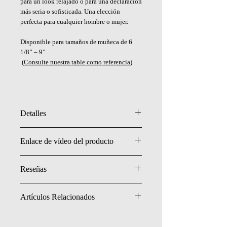
para un look relajado o para una declaración
más seria o sofisticada. Una elección
perfecta para cualquier hombre o mujer.
Disponible para tamaños de muñeca de 6
1/8” – 9”.
(Consulte nuestra table como referencia)
Detalles
- Plata de ley (esterlina) .925
Enlace de vídeo del producto
- Cadena de 7 mm de anchura
- Hecho a mano en EE.UU.
(Consulte nuestra table como referencia)
Reseñas
Haz clic para leer todas.
Artículos Relacionados
Plague Skull w/Bone Ring
Plague Skull w/Bone Necklace