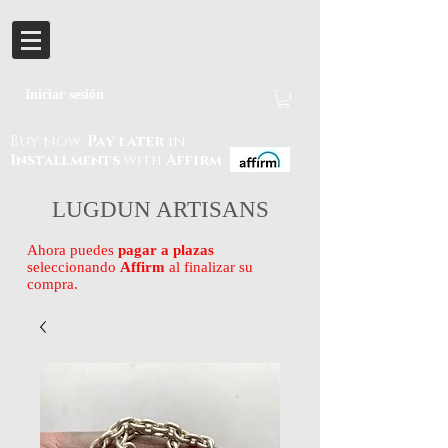
Iniciar sesión
Buy now.
Pay later
in
Installments
with
Affirm
LUGDUN ARTISANS
Ahora puedes
pagar a plazas
seleccionando
Affirm
al finalizar su
compra.