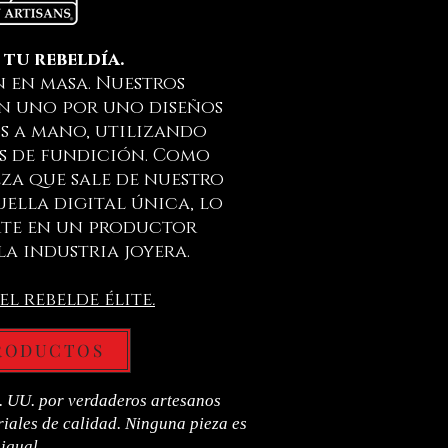
 tu rebeldía.
 en masa. Nuestros
n uno por uno diseños
s a mano, utilizando
s de fundición. Como
eza que sale de nuestro
uella digital única, lo
rte en un productor
la industria joyera.
el rebelde élite
.
RODUCTOS
. UU. por verdaderos artesanos
iales de calidad. Ninguna pieza es
igual.