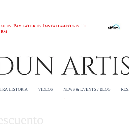
 now.
Pay later
in
Installments
with
irm
TRA HISTORIA
VIDEOS
NEWS & EVENTS / BLOG
RES
escuento